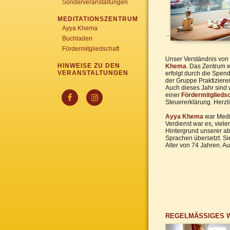
Sonderveranstaltungen
MEDITATIONSZENTRUM
Ayya Khema
Buchladen
Fördermitgliedschaft
Unser Verständnis von
HINWEISE ZU DEN
Khema
. Das Zentrum w
VERANSTALTUNGEN
erfolgt durch die Spe
der Gruppe Praktiziere
Auch dieses Jahr sind 
einer
Fördermitglieds
Steuererklärung. Herzl
Ayya Khema
war Medit
Verdienst war es, vie
Hintergrund unserer ab
Sprachen übersetzt. Si
Alter von 74 Jahren. A
REGELMÄSSIGES 