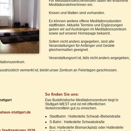
Für Meditationswochenenden laden wir erfahrene
Meditationslehrer/innen ein.
Kissen und Matten sind vorhanden.
Es können weitere offene Meditationsstunden
stattfinden. Aktuelle Termine und Ergänzungen
geben wir auf Aushängen im Meditationszentrum
sowie auf unserer Homepage bekannt.
Sofern nicht anders angegeben, sind alle
Veranstaltungen für Anfänger und Geübte
gleichermaßen geeignet.
Veranstaltungsort ist, falls nicht anders angegeben,
tationszentrum.
ausdrücklich vermerkt ist, bleibt unser Zentrum an Feiertagen geschlossen.
So finden Sie uns:
uttgart
Das Buddhistische Meditationszentrum liegt in
Stuttgart-WEST und ist mit öffentlichen
Verkehrsmitteln gut zu erreichen.
haus-stuttgart.de
Stadtbahn : Haltestelle Schwab-/Bebelstraße
S-Bahn : Haltestelle Schwabstraße
Bus: Haltestelle Bismarckplatz oder Haltestelle
s Stadtzentrums 2026