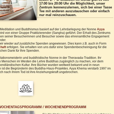
17:00 bis 20:00 Uhr die Möglichkeit, unser
Zentrum kennenzulernen, sich bei einer Tasse
Tee mit anderen auszutauschen oder einfach
nur mal reinzuschauen.
 Meditation und Buddhismus basiert auf der Lehrdarlegung der Nonne
Ayya
ird von einer Gruppe Praktizierender (Sangha) geführt. Der Erhalt des Zentrums
nden seiner Besucherinnen und Besucher sowie das ehrenamtliche Engagement
nder.
wir wieder auf zusätzliche Spenden angewiesen. Dies kann z.B. auch in Form
chaft
erfolgen. Sie erhalten von uns dafür eine Spendenbescheinigung für die
ichen Dank für Ihre Spenden.
ationsmeisterin und buddhistische Nonne in der Theravada-Tradition. Ihr
len Menschen im Westen die Lehre Buddhas zugänglich zu machen, vor dem
endländischen Kultur. Ihre Bücher wurden weltweit bekannt und in neun
e ist die Begründerin des Buddha-Haus-Projektes. Ayya Khema verstarb 1997 im
uch nach ihrem Tod ist ihre Anziehungskraft ungebrochen.
WOCHENTAGSPROGRAMM / WOCHENENDPROGRAMM